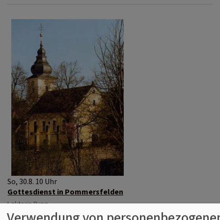
So, 30.8. 10 Uhr
Gottesdienst in Pommersfelden
Lektorin Rupp
Verwendung von personenbezogenen
Pommersfelden
Pommersfelden Dorfkirche St. Maria und Johannes