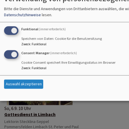
Bitte die Dienste und Anwendungen von Drittanbietern auswählen, die w
Datenschutzhinweise
lesen.
Funktional
(immer erforderlich)
Speichern von Daten: Cookie für die Benutzersitzung
Zweck
:
Funktional
Consent Manager
(immer erforderlich)
Cookie Consent speichert Ihre Einwilligungsstatus im Browser
Zweck
:
Funktional
Auswahl akzeptieren
So, 6.9. 10 Uhr
Gottesdienst in Limbach
Lektorin Stecklina-Seppel
Pommersfelden
Limbach St. Peter und Paul