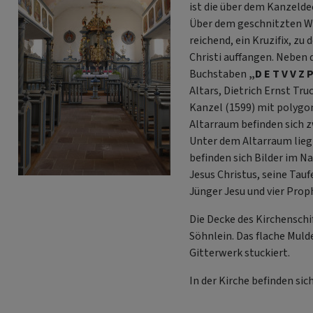
ist die über dem Kanzeld
Über dem geschnitzten Wa
reichend, ein Kruzifix, z
Christi auffangen. Neben 
Buchstaben
„D E T V V Z 
Altars, Dietrich Ernst Tr
Kanzel (1599) mit polygon
Altarraum befinden sich z
Unter dem Altarraum lieg
befinden sich Bilder im Na
Jesus Christus, seine Tauf
Jünger Jesu und vier Prop
Die Decke des Kirchensch
Söhnlein. Das flache Mul
Gitterwerk stuckiert.
In der Kirche befinden sic