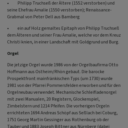
• Philipp Truchseß der Ältere (1552 verstorben) und
seine Ehefrau Amalie (1550 verstorben); Renaissance-
Grabmal von Peter Dell aus Bamberg
• ein auf Holz gemaltes Epitaph von Philipp Truchseß
dem Älteren und seiner Frau Amalie, welche vor dem Kreuz
Christi knien, in einer Landschaft mit Goldgrund und Burg.
Orgel
Die jetzige Orgel wurde 1986 von der Orgelbaufirma Otto
Hoffmann aus Ostheim/Rhön gebaut. Die barocke
Prospektfront mainfränkischen Typs (um 1730) wurde
1981 von der Pfarrei Pommersfelden erworben und für den
Orgelneubau verwendet. Mechanische Schleifladenorgel
mit zwei Manualen, 20 Registern, Glockenspiel,
Zimbelstern und 1214 Pfeifen. Die vorherigen Orgeln
errichteten 1694 Andreas Schöpf aus Seßlach bei Coburg,
1751 Georg Martin Gessinger aus Rothenburg ob der
Tauber und 1883 Joseph Bittner aus Nürnberg (dabei