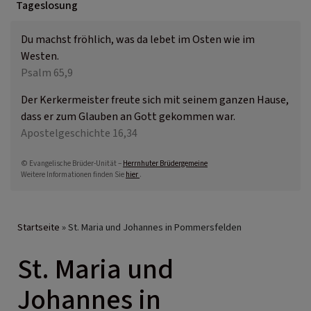
Tageslosung
Du machst fröhlich, was da lebet im Osten wie im
Westen.
Psalm 65,9
Der Kerkermeister freute sich mit seinem ganzen Hause,
dass er zum Glauben an Gott gekommen war.
Apostelgeschichte 16,34
© Evangelische Brüder-Unität –
Herrnhuter Brüdergemeine
Weitere Informationen finden Sie
hier
.
Breadcrumb
Startseite
St. Maria und Johannes in Pommersfelden
St. Maria und
Johannes in