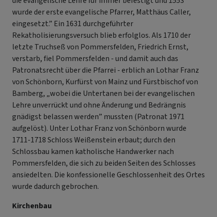
die evangelische Lehre für immer befestigt und 1553
wurde der erste evangelische Pfarrer, Matthäus Caller,
eingesetzt.” Ein 1631 durchgeführter
Rekatholisierungsversuch blieb erfolglos. Als 1710 der
letzte Truchseß von Pommersfelden, Friedrich Ernst,
verstarb, fiel Pommersfelden - und damit auch das
Patronatsrecht über die Pfarrei - erblich an Lothar Franz
von Schönborn, Kurfürst von Mainz und Fürstbischof von
Bamberg, „wobei die Untertanen bei der evangelischen
Lehre unverrückt und ohne Änderung und Bedrängnis
gnädigst belassen werden” mussten (Patronat 1971
aufgelöst). Unter Lothar Franz von Schönborn wurde
1711-1718 Schloss Weißenstein erbaut; durch den
Schlossbau kamen katholische Handwerker nach
Pommersfelden, die sich zu beiden Seiten des Schlosses
ansiedelten. Die konfessionelle Geschlossenheit des Ortes
wurde dadurch gebrochen.
Kirchenbau