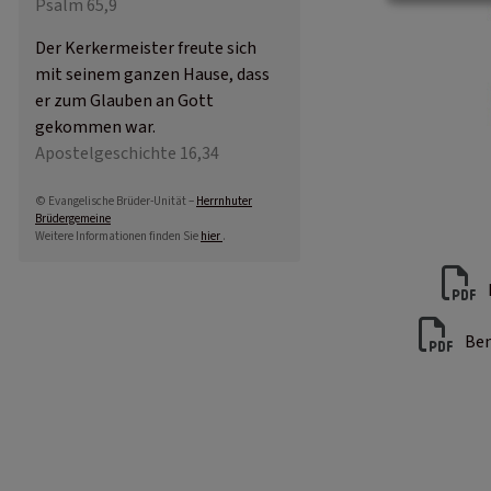
Psalm 65,9
Der Kerkermeister freute sich
mit seinem ganzen Hause, dass
er zum Glauben an Gott
gekommen war.
Apostelgeschichte 16,34
© Evangelische Brüder-Unität –
Herrnhuter
Brüdergemeine
Weitere Informationen finden Sie
hier
.
Ben
Benutzermenü