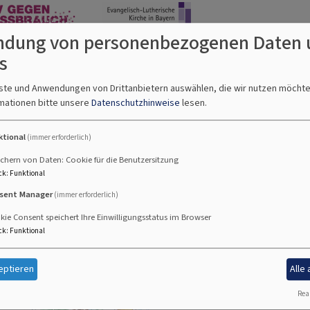
www.aktiv-gegen-missbrauch-elkb.de
dung von personenbezogenen Daten 
s
den Steppach, Pommersfelden und Limbach haben in
. Oktober 2025 ihr Schutzkonzept gegen sexualisierte
nste und Anwendungen von Drittanbietern auswählen, die wir nutzen möcht
n. Dieses Schutzkonzept wurde in Zusammenarbeit
mationen bitte unsere
Datenschutzhinweise
lesen.
des Dekanats Bamberg erarbeitet und von der
ziert.
ktional
(immer erforderlich)
chern von Daten: Cookie für die Benutzersitzung
pt der Südregion des Dekanats Bamberg
468.51 KB
ck
:
Funktional
sent Manager
(immer erforderlich)
rechpersonen im südl. Dekanat
254.95 KB
ie Consent speichert Ihre Einwilligungsstatus im Browser
ck
:
Funktional
tenskodex der Südregion Bamberg
103.45 KB
eptieren
Alle
Real