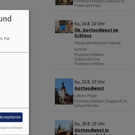
Pommersfelden
Limbach St.
Peter und Paul
und
So, 16.8. 10 Uhr
Ök. Gottesdienst im
Schloss
en.
Für
Pastoralreferentin Sabine
Kotzer
Pommersfelden
Schlosskirche
Pommersfelden
So, 23.8. 10 Uhr
Gottesdienst
Lektor Popp
Pommersfelden
Steppach St.
Erhard-Kirche
 akzeptieren
So, 30.8. 10 Uhr
isiert mit Klaro!
Gottesdienst in